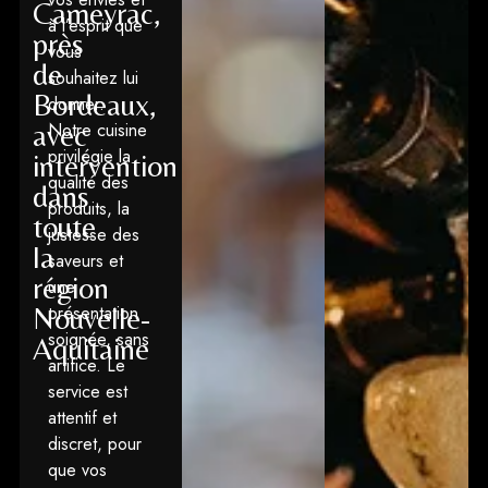
Cameyrac,
à l’esprit que
près
vous
de
souhaitez lui
Bordeaux,
donner.
avec
Notre cuisine
privilégie la
intervention
qualité des
dans
produits, la
toute
justesse des
la
saveurs et
région
une
Nouvelle-
présentation
soignée, sans
Aquitaine
artifice. Le
service est
attentif et
discret, pour
que vos