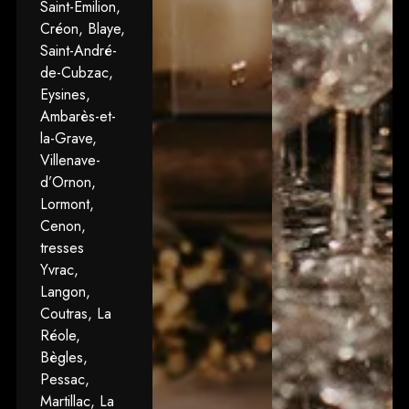
Saint-Émilion,
Créon, Blaye,
Saint-André-
de-Cubzac,
Eysines,
Ambarès-et-
la-Grave,
Villenave-
d’Ornon,
Lormont,
Cenon,
tresses
Yvrac,
Langon,
Coutras, La
Réole,
Bègles,
Pessac,
Martillac, La